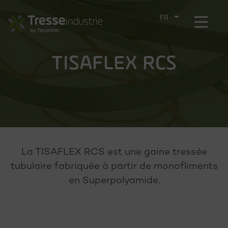
Aller
directement
Menu
CHOIX
au
DE
contenu
LA
LANGUE
TISAFLEX RCS
La TISAFLEX RCS est une gaine tressée
tubulaire fabriquée à partir de monofliments
en Superpolyamide.