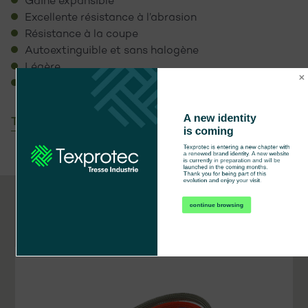
Gaine expansible
Excellente résistance à l’abrasion
Résistance à la coupe
Autoextinguible et sans halogène
Légère
Température d’utilisation : -70°C +100°C
A new identity 
Télécharger la fiche technique
is coming
Texprotec is entering a new chapter with 
a renewed brand identity. A new website 
is currently in preparation and will be 
launched in the coming months.

Thank you for being part of this 
evolution and enjoy your visit.
continue browsing
01