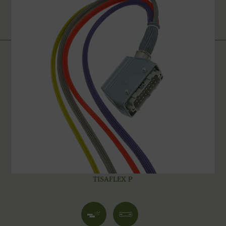
TISAFLEX P
Anti-
Gaine