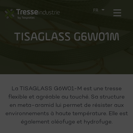
Aller
directement
Menu
CHOIX
au
DE
contenu
LA
LANGUE
TISAGLASS G6W01M
La TISAGLASS G6W01-M est une tresse
flexible et agréable au touché. Sa structure
en meta-aramid lui permet de résister aux
environnements à haute température. Elle est
également oléofuge et hydrofuge.