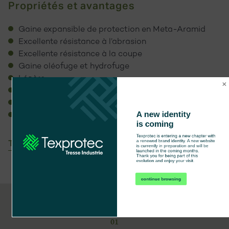
Propriétés et avantages
Gaine expansible de protection en Meta-Aramid
Excellente résistance à l’abrasion
Excellente résistance à la coupe
Gaine oléofuge et hydrofuge
Légère
Autoextinguible
Excellente résistance aux températures élevées
A new identity 
Température d’utilisation : -60°C +240°C
is coming
Texprotec is entering a new chapter with 
a renewed brand identity. A new website 
Télécharger la fiche technique
is currently in preparation and will be 
launched in the coming months.

Thank you for being part of this 
evolution and enjoy your visit.
continue browsing
01