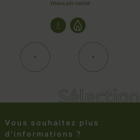
TISAGLASS G601M
Chimie
Flamme
Afficher
Afficher
plus
plus
d'éléments
d'éléments
à
à
gauche
droite
Sélection
Sélection
Vous souhaitez plus
d’informations ?